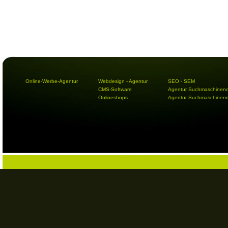
Online-Werbe-Agentur
Webdesign - Agentur
SEO - SEM
CMS-Software
Agentur Suchmaschineno
Onlineshops
Agentur Suchmaschinenm