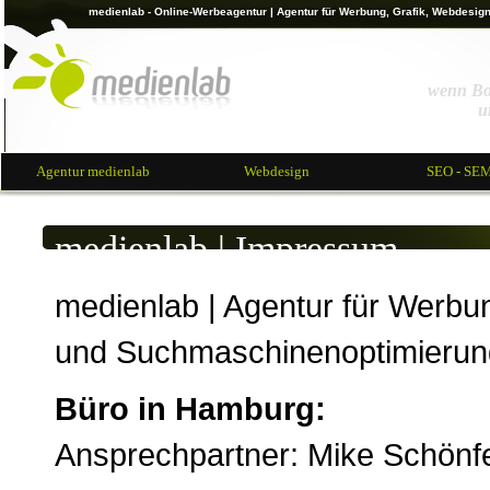
medienlab - Online-Werbeagentur
| Agentur für Werbung, Grafik, Webdesig
wenn Bot
u
Agentur medienlab
Webdesign
SEO - SE
medienlab | Impressum
medienlab | Agentur für Werbu
und Suchmaschinenoptimierun
Büro in Hamburg:
Ansprechpartner: Mike Schönf