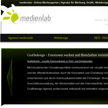
medienlab - Online-Werbeagentur
| Agentur für Werbung, Grafik, Webdesig
wenn Bot
u
Agentur medienlab
Webdesign
SEO - SE
Grafikdesign - Emotionen wecken und Botschaften vermitt
Grafikdesign - visuelle Kommunikation in Print- und Digitalmedien
Mit künstlerischen Gestaltungsmitteln kommunizieren wir visuelle In
und der öffentlichkeitsarbeit. Auch die Konzeption und Gestaltung vo
Unternehmen und deren Kommunikationsmittel wie Firmenlogo / Brand
Geschäftsausstattung, der Werbemeittel und des Internetauftritts we
Grafikdesign-Agentur professionell, individuell und einheitlich umgeset