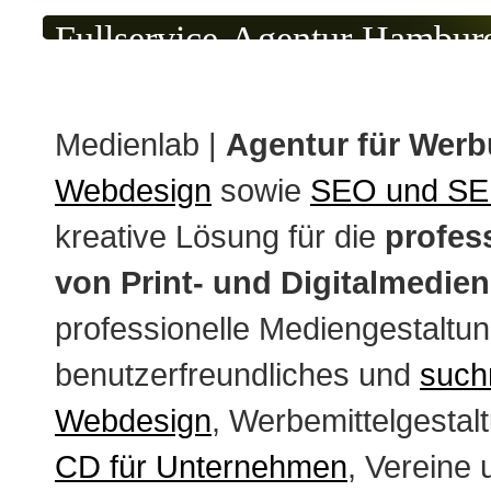
Fullservice-Agentur Hambur
SEO aus einer Hand
Medienlab |
Agentur für Wer
Webdesign
sowie
SEO und S
kreative Lösung für die
profes
von Print- und Digitalmedien
professionelle Mediengestaltun
benutzerfreundliches und
such
Webdesign
, Werbemittelgestal
CD für Unternehmen
, Vereine